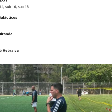
racas
14, sub 16, sub 18
alácticos
Miranda
ub Hebraica