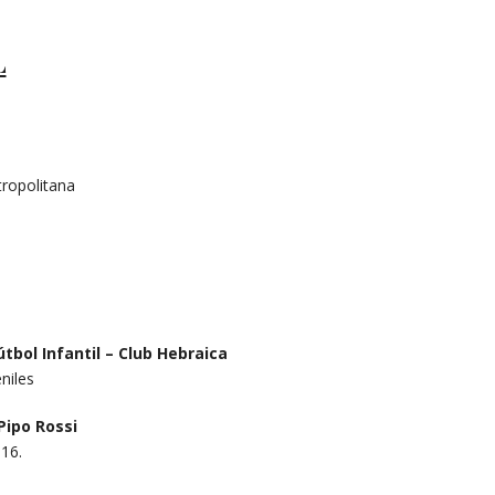
L
ropolitana
tbol Infantil –
Club Hebraica
niles
Pipo Rossi
 16.