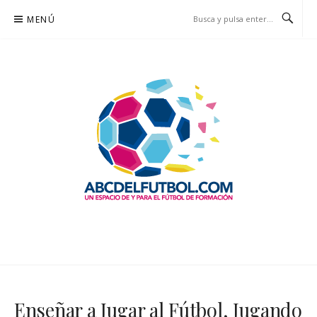
Saltar
MENÚ
al
contenido
ABCDELFUTBOL.COM
UN ESPACIO DE Y PARA EL FÚTBOL DE FORMACIÓN
Enseñar a Jugar al Fútbol, Jugando