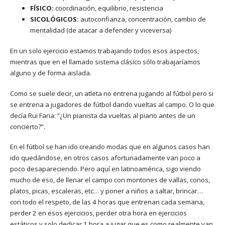
FÍSICO:
coordinación, equilibrio, resistencia
SICOLÓGICOS:
autoconfianza, concentración, cambio de
mentalidad (de atacar a defender y viceversa)
En un solo ejercicio estamos trabajando todos esos aspectos,
mientras que en el llamado sistema clásico sólo trabajaríamos
alguno y de forma aislada.
Como se suele decir, un atleta no entrena jugando al fútbol pero si
se entrena a jugadores de fútbol dando vueltas al campo. O lo que
decía Rui Faria: “¿Un pianista da vueltas al piano antes de un
concierto?”.
En el fútbol se han ido creando modas que en algunos casos han
ido quedándose, en otros casos afortunadamente van poco a
poco desapareciendo. Pero aquí en latinoamérica, sigo viendo
mucho de eso, de llenar el campo con montones de vallas, conos,
platos, picas, escaleras, etc… y poner a niños a saltar, brincar…
con todo el respeto, de las 4 horas que entrenan cada semana,
perder 2 en esos ejercicios, perder otra hora en ejercicios
estáticos y solo dedicar 1 hora a jugar que es como realmente van