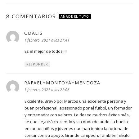
8 COMENTARIOS
AÑADE EL TUYO
ODALIS
dice:
1 febrero, 2021 a las 21:41
Es el mejor de todos!!!!!
RESPONDER
RAFAEL+MONTOYA+MENDOZA
dice:
1 febrero, 2021 a las 22:06
Excelente, Bravo por Marcos una excelente persona y
buen profesional, apasionado por el fútbol, un formador
y entrenador con valores. Le deseo muchos éxitos más,
se que seguirá creciendo y sin duda dejando su huella
en tantos niños y jóvenes que han tenido la fortuna de
contar con su apoyo. Grande campeón. También felicito