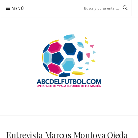
Saltar
MENÚ
al
contenido
ABCDELFUTBOL.COM
UN ESPACIO DE Y PARA EL FÚTBOL DE FORMACIÓN
Entrevista Marcos Montoya Ojeda