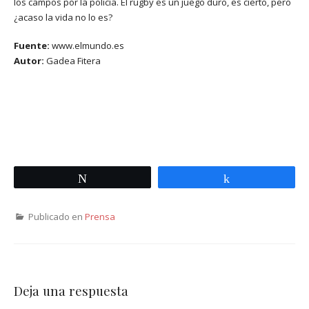
los campos por la policía. El rugby es un juego duro, es cierto, pero
¿acaso la vida no lo es?
Fuente:
www.elmundo.es
Autor:
Gadea Fitera
Twittear
Compartir
Publicado en
Prensa
Deja una respuesta