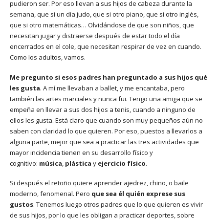
pudieron ser. Por eso llevan a sus hijos de cabeza durante la
semana, que si un día judo, que si otro piano, que si otro inglés,
que si otro matemáticas… Olvidándose de que son niños, que
necesitan jugar y distraerse después de estar todo el día
encerrados en el cole, que necesitan respirar de vez en cuando.
Como los adultos, vamos.
Me pregunto si esos padres han preguntado a sus hijos qué
les gusta
. A mí me llevaban a ballet, y me encantaba, pero
también las artes marciales y nunca fui. Tengo una amiga que se
empeña en llevar a sus dos hijos a tenis, cuando a ninguno de
ellos les gusta. Está claro que cuando son muy pequeños aún no
saben con claridad lo que quieren. Por eso, puestos a llevarlos a
alguna parte, mejor que sea a practicar las tres actividades que
mayor incidencia tienen en su desarrollo físico y
cognitivo:
música
,
plástica
y
ejercicio físico
.
Si después el retoño quiere aprender ajedrez, chino, o baile
moderno, fenomenal. Pero
que sea él quién exprese sus
gustos
. Tenemos luego otros padres que lo que quieren es vivir
de sus hijos, por lo que les obligan a practicar deportes, sobre