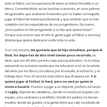
todo el fútbol, con la esperanza de tener un futuro Ronaldo o un
Messi. Convirtiéndoles así en muchas ocasiones, en unos pobres
desgraciados que acabaran frustrados por no haber conseguido
jugar al futbol de manera profesional, y que sentirán que no han
cumplido con las expectativas de sus progenitores. De nuevo,
¿esos padres le han preguntado a su hijo qué quiere hacer?
Porque una cosa es que al niño le guste jugar al fútbol, y otra muy
distinta que quiera dedicarse a ello toda su vida.
Si os soy sincera,
me gustaría que mi hijo estudiase, porque al
final, los deportes de alto nivel tienen poco recorrido
, es
decir, que con 40 años ya eres viejo para practicarlos. Yo lo estoy
educando en la misma senda que me educaron a mí: en la senda
del amor por los libros y la cultura, por el estudio, el esfuerzo, y el
trabajo duro. Pero él será en esta vida lo que él quiera ser.
Y si
quiere jugar al fútbol, lo hará, pero no seré yo quien lo
incite a hacerlo
. Puestos a jugar a un deporte, prefiero mil veces
el
rugby
, deporte de caballeros, donde se inculca el respeto a tu
equipo, a los contrarios y al árbitro. Donde los padres no lanzan
insultos desde las gradas, ni la gente tiene que salir escoltada de